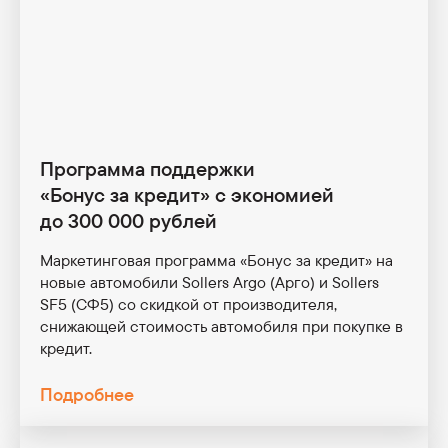
Помощь на дорогах
Телематика
Sollers ST9/СТ9
Сервисные кампании
Выбрать онлайн
Узнать больше
Программа поддержки
«Бонус за кредит» с экономией
до 300 000 рублей
Sollers SP7/СП7
Выбрать онлайн
Узнать больше
Маркетинговая программа «Бонус за кредит» на
новые автомобили Sollers Argo (Арго) и Sollers
SF5 (CФ5) со скидкой от производителя,
Грузовые автомобили
снижающей стоимость автомобиля при покупке в
кредит.
Подробнее
Sollers TR50/ТР50
Узнать больше