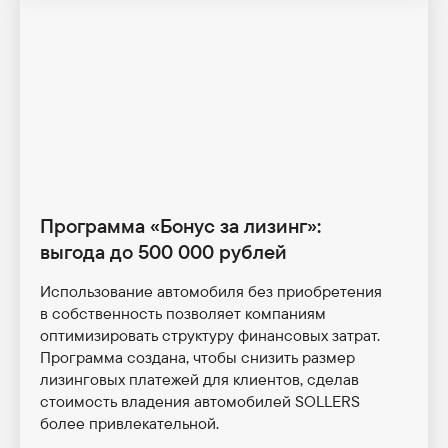
Sollers TR80/ТР80
Выбрать онлайн
Узнать больше
Sollers TR120/ТР120
Выбрать онлайн
Узнать больше
Программа «Бонус за лизинг»:
выгода до 500 000 рублей
Использование автомобиля без приобретения
в собственность позволяет компаниям
Sollers TR180/ТР180
оптимизировать структуру финансовых затрат.
Выбрать онлайн
Узнать больше
Программа создана, чтобы снизить размер
лизинговых платежей для клиентов, сделав
стоимость владения автомобилей SOLLERS
Автобусы
более привлекательной.