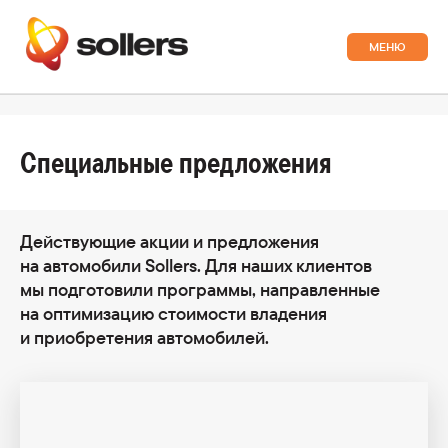
АВТОМОБИЛИ
Специальные предложения
Коммерческие автомобили
ОНЛАЙН-ВИТРИНА
Действующие акции и предложения
ПОКУПАТЕЛЯМ
Sollers SF4/СФ4
на автомобили Sollers. Для наших клиентов
Выбрать онлайн
Узнать больше
мы подготовили программы, направленные
Финансовые услуги:
ВЛАДЕЛЬЦАМ
на оптимизацию стоимости владения
и приобретения автомобилей.
Кредит
Ваш автомобиль:
ПОСЕТИ ЗАВОД
Sollers SF5/СФ5
Лизинг
Выбрать онлайн
Узнать больше
Гарантия
Специальные предложения
Техническое обслуживание