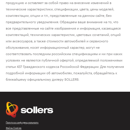
продукцию и оставляет за собой право на внесение изменений в
технические характеристики, спецификации, цвета, цены моделей,
комплектации, опции и т.п., представленные на данном сайте, без
предварительного уведомления. Обращаем ваше внимание на то, что
все представленные на сайте изображения и информация, касающаяся
комплектаций, технических характеристик, цветовых сочетаний, опций
или аксессуаров, а также стоимости автомобилей и сервисного
обслуживания, носят информационный характер, могут не
соответствовать последним российским спецификациям и ни при каких
условиях не являются публичной офертой, определяемой положениями
статьи 437 Гражданского кодекса Российской Федерации. Для получения
подробной информации об автомобилях, пожалуйста, обращайтесь к
ближайшему официальному дилеру SOLLERS.
Политика конфиденциальности
Файлы Cookies