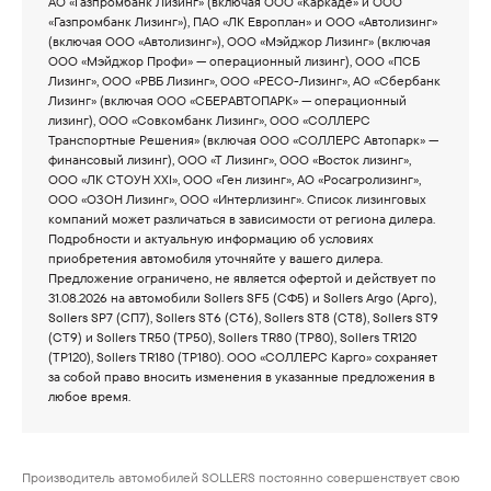
АО «Газпромбанк Лизинг» (включая ООО «Каркаде» и ООО
«Газпромбанк Лизинг»), ПАО «ЛК Европлан» и ООО «Автолизинг»
(включая ООО «Автолизинг»), ООО «Мэйджор Лизинг» (включая
ООО «Мэйджор Профи» — операционный лизинг), ООО «ПСБ
Лизинг», ООО «РВБ Лизинг», ООО «РЕСО-Лизинг», АО «Сбербанк
Лизинг» (включая ООО «СБЕРАВТОПАРК» — операционный
лизинг), ООО «Совкомбанк Лизинг», ООО «СОЛЛЕРС
Транспортные Решения» (включая ООО «СОЛЛЕРС Автопарк» —
финансовый лизинг), ООО «Т Лизинг», ООО «Восток лизинг»,
ООО «ЛК СТОУН XXI», ООО «Ген лизинг», АО «Росагролизинг»,
ООО «ОЗОН Лизинг», ООО «Интерлизинг». Список лизинговых
компаний может различаться в зависимости от региона дилера.
Подробности и актуальную информацию об условиях
приобретения автомобиля уточняйте у вашего дилера.
Предложение ограничено, не является офертой и действует по
31.08.2026 на автомобили Sollers SF5 (СФ5) и Sollers Argo (Арго),
Sollers SP7 (СП7), Sollers ST6 (СТ6), Sollers ST8 (СТ8), Sollers ST9
(СТ9) и Sollers TR50 (ТР50), Sollers TR80 (ТР80), Sollers TR120
(ТР120), Sollers TR180 (ТР180). ООО «СОЛЛЕРС Карго» сохраняет
за собой право вносить изменения в указанные предложения в
любое время.
Производитель автомобилей SOLLERS постоянно совершенствует свою