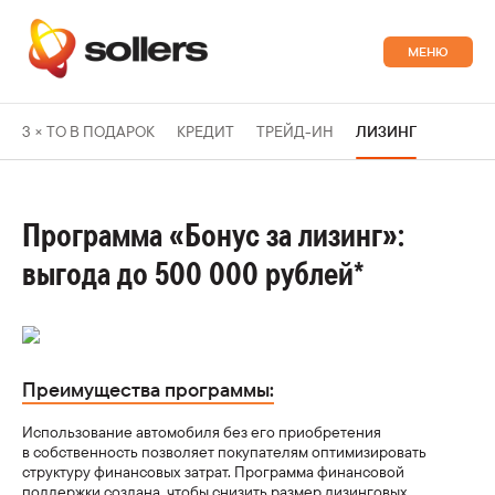
3 × ТО В ПОДАРОК
КРЕДИТ
ТРЕЙД-ИН
ЛИЗИНГ
АВТОМОБИЛИ
Коммерческие автомобили
ОНЛАЙН-ВИТРИНА
Программа «Бонус за лизинг»:
выгода до 500 000 рублей*
ПОКУПАТЕЛЯМ
Sollers SF4/СФ4
Выбрать онлайн
Узнать больше
Финансовые услуги:
ВЛАДЕЛЬЦАМ
Кредит
Преимущества программы:
Ваш автомобиль:
ПОСЕТИ ЗАВОД
Sollers SF5/СФ5
Лизинг
Использование автомобиля без его приобретения
Выбрать онлайн
Узнать больше
Гарантия
в собственность позволяет покупателям оптимизировать
Специальные предложения
структуру финансовых затрат. Программа финансовой
поддержки создана, чтобы снизить размер лизинговых
Техническое обслуживание