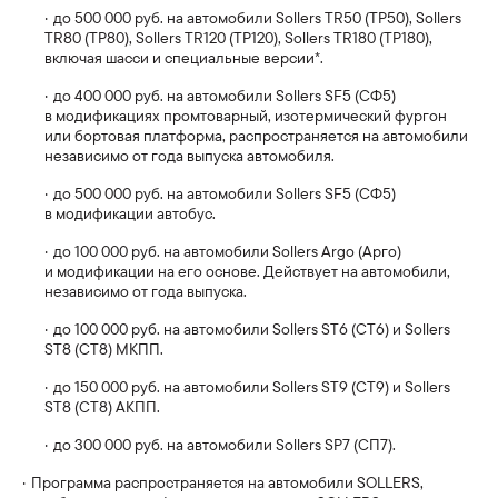
до 500 000 руб. на автомобили Sollers TR50 (ТР50), Sollers
TR80 (ТР80), Sollers TR120 (ТР120), Sollers TR180 (ТР180),
включая шасси и специальные версии*.
Sollers TR80/ТР80
до 400 000 руб. на автомобили Sollers SF5 (СФ5)
Выбрать онлайн
Узнать больше
в модификациях промтоварный, изотермический фургон
или бортовая платформа, распространяется на автомобили
независимо от года выпуска автомобиля.
до 500 000 руб. на автомобили Sollers SF5 (СФ5)
в модификации автобус.
Sollers TR120/ТР120
Выбрать онлайн
Узнать больше
до 100 000 руб. на автомобили Sollers Argo (Арго)
и модификации на его основе. Действует на автомобили,
независимо от года выпуска.
до 100 000 руб. на автомобили Sollers ST6 (СТ6) и Sollers
ST8 (СТ8)
МКПП
.
Sollers TR180/ТР180
Выбрать онлайн
Узнать больше
до 150 000 руб. на автомобили Sollers ST9 (СТ9)
и Sollers
ST8 (СТ8) АКПП
.
до 300 000 руб. на автомобили Sollers SP7 (СП7).
Автобусы
Программа распространяется на автомобили SOLLERS,