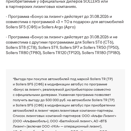
приобретаемые у официальных дилеров SOLLERS или
в партнерских лизинговых компаниях.
Sollers SA6/СА6
Программа «Бонус за лизинг» действует до 31.08.2026 и
Узнать больше
совместима с программой «3 × ТО в подарок» для автомобилей
Sollers SF5 (СФ5) и Sollers Argo (Арго)
Программа «Бонус за лизинг» действует до 31.08.2026 и не
совместима с другими программами для Sollers ST6 (СТ6),
Sollers ST8 (СТ8), Sollers ST9, Sollers SP7 и Sollers TR50 (ТР50),
Sollers SA9/СА9
Sollers TR80 (ТР80), Sollers TR120 (ТР120), Sollers TR180 (ТР180).
Узнать больше
*Выгода при покупке автомобилей под маркой Sollers TR (ТР)
и Sollers SF5 (СФ5) в модификации автобус по программе
«Бонус за лизинг», реализуемой дистрибьютором совместно
с официальными дилерами. Указанная программа позволяет
получить выгоду до 500 000 руб. на автомобили Sollers TR (ТР)
и Sollers SF5 (СФ5) в модификации автобус при приобретении
автомобилей в лизинг через лизинговые компании-партнеры.
Список лизинговых компаний-партнеров: ООО «Альфа-Лизинг»
(ООО «Альфамобиль»), ООО «Балтийский лизинг», АО «ВТБ
Лизинг» (включая ООО «УКА» — операционный лизинг),