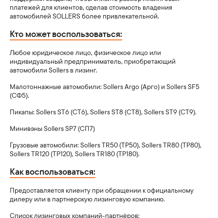
Специальные предложения:
платежей для клиентов, сделав стоимость владения
автомобилей SOLLERS более привлекательной.
Руководство по эксплуатации
3×ТО в подарок
Sollers Argo/Арго
Кто может воспользоваться:
Выбрать онлайн
Узнать больше
Запись на сервис
Трейд-ин
Любое юридическое лицо, физическое лицо или
Информация:
индивидуальный предприниматель, приобретающий
Личный кабинет
автомобили Sollers в лизинг.
Сервисы:
О компании
Sollers SF1/СФ1
Малотоннажные автомобили: Sollers Argo (Арго) и Sollers SF5
3×ТО в подарок
Выбрать онлайн
Узнать больше
(СФ5).
Пресс-центр
Пикапы: Sollers ST6 (СТ6), Sollers ST8 (СТ8), Sollers ST9 (СТ9).
Поиск запасных частей
Стать дилером
Сервисы:
Минивэны Sollers SP7 (СП7)
Дилеры
Sollers ST6/СТ6
Грузовые автомобили: Sollers TR50 (ТР50), Sollers TR80 (ТР80),
Онлайн-витрина
Sollers TR120 (ТР120), Sollers TR180 (ТР180).
Выбрать онлайн
Узнать больше
Сервисные предложения
Найти дилера
Как воспользоваться:
Новые регионы
Помощь:
Предоставляется клиенту при обращении к официальному
Запись на тест-драйв
дилеру или в партнерскую лизинговую компанию.
Sollers ST8/СТ8
Поддержка клиентов
Сервисный контракт
Список лизинговых компаний-партнёров:
Выбрать онлайн
Узнать больше