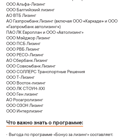
ООО Альфа-Лизинг
Помощь на дорогах
ООО Балтийский лизинг
АО ВТБ Лизинг
АО Газпромбанк Лизинг (включая ООО
«
Каркаде
»
и ООО
Телематика
«
Газпромбанк автолизинг
»
)
Sollers ST9/СТ9
ПАО ЛК Европлан и ООО «Автолизинг»
Сервисные кампании
Выбрать онлайн
Узнать больше
ООО Мэйджор Лизинг
ООО ПСБ Лизинг
ООО РВБ Лизинг
ООО РЕСО-Лизинг
АО Сбербанк Лизинг
ООО Совкомбанк Лизинг
Sollers SP7/СП7
ООО СОЛЛЕРС Транспортные Решения
Выбрать онлайн
Узнать больше
ООО Т‑Лизинг
ООО Восток‑лизинг
ООО ЛК СТОУН‑XXI
ООО Ген лизинг
Грузовые автомобили
АО Росагролизинг
ООО ОЗОН Лизинг
ООО Интерлизинг
Что важно знать о программе:
Sollers TR50/ТР50
Узнать больше
Выгода по программе «Бонус за лизинг» составляет: